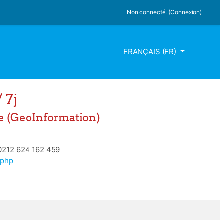
Non connecté. (
Connexion
)
FRANÇAIS ‎(FR)‎
 7j
e (GeoInformation)
00212 624 162 459
.php