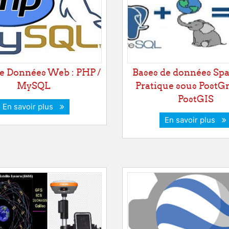
e Données Web : PHP /
Bases de données Spat
MySQL
Pratique sous PostG
PostGIS
En savoir plus
En savoir plus