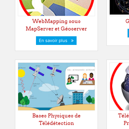
WebMapping sous
G
MapServer et Géoserver
En savoir plus
Bases Physiques de
Télé
Télédétection
Pr