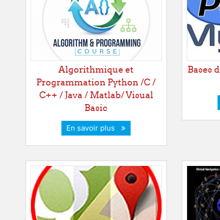
Algorithmique et
Bases d
Programmation Python /C /
C++ / Java / Matlab/ Visual
Basic
En savoir plus