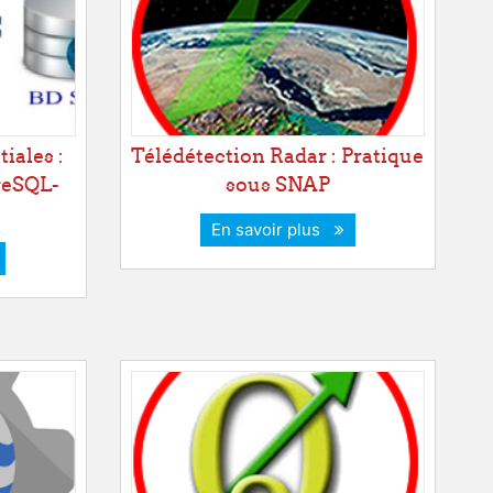
iales :
Télédétection Radar : Pratique
reSQL-
sous SNAP
En savoir plus